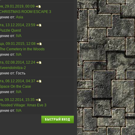
к, 29.01.2019, 00:09
CHRISTMAS ROOM ESCAPE 3
ение от:
Asia
а, 13.12.2014, 23:59
Puzzle Quest
ение от:
IVA
а, 09.01.2015, 12:08
The Cemetery in the Woods
ение от:
IVA
а, 02.08.2014, 12:24
Kveendolnitza-2
ение от:
Гость
а, 06.12.2014, 04:37
Space On the Case
ение от:
IVA
к, 09.12.2014, 15:35
Flooded Village: Xmas Eve 3
ение от:
IVA