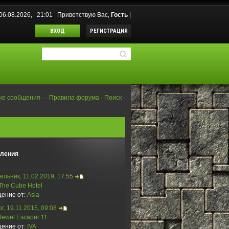
 06.08.2026, 21:01
Приветствую Вас
,
Гость
|
ВХОД
РЕГИСТРАЦИЯ
ые сообщения
·
·
Правила форума
·
Поиск
·
ления
льник, 11.02.2019, 17:55
The Cube Hotel
ение от:
Asia
г, 19.11.2015, 09:08
Jewel Escaper 11
ение от:
IVA