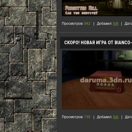
Просмотров:
942
|
Добавил:
IVA
|
Дат
СКОРО! НОВАЯ ИГРА ОТ BIANCO
Просмотров:
735
|
Добавил:
IVA
|
Дат