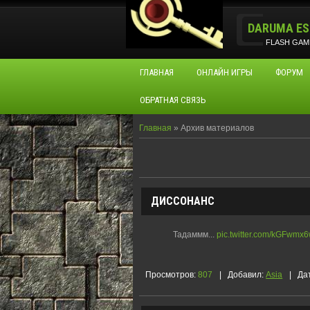
DARUMA ES
FLASH GAM
ГЛАВНАЯ
ОНЛАЙН ИГРЫ
ФОРУМ
ОБРАТНАЯ СВЯЗЬ
Главная
»
Архив материалов
ДИССОНАНС
Тадаммм...
pic.twitter.com/kGFwmx6
Просмотров:
807
|
Добавил:
Asia
|
Да