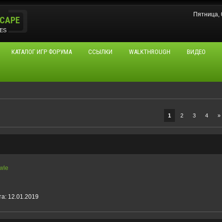
Пятница, 
CAPE
ES
КАТАЛОГ ИГР ФОРУМА
ССЫЛКИ
WALKTHROUGH
ВИДЕО
1
2
3
4
»
wle
та:
12.01.2019