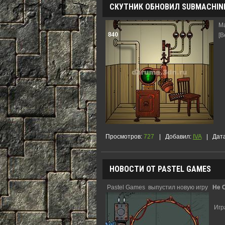
СКУТНИК ОБНОВИЛ SUBMACHINE
Ma
[В
"
Просмотров:
727
|
Добавил:
IVA
|
Дат
НОВОСТИ ОТ PASTEL GAMES
Pastel Games выпустил новую игру
He C
Игр