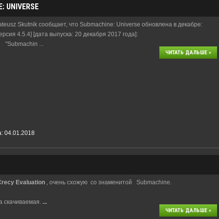
: UNIVERSE
teusz Skutnik сообщает, что Submachine: Universe обновлена в декабре:
ерсия 4.5.4] [дата выпуска: 20 декабря 2017 года]:
Submachin
...
ЧИТАТЬ ДАЛЬШЕ »
а:
04.01.2018
recy Evaluation
, очень схожую со знаменитой Submachine.
а скачиваемая.
...
ЧИТАТЬ ДАЛЬШЕ »