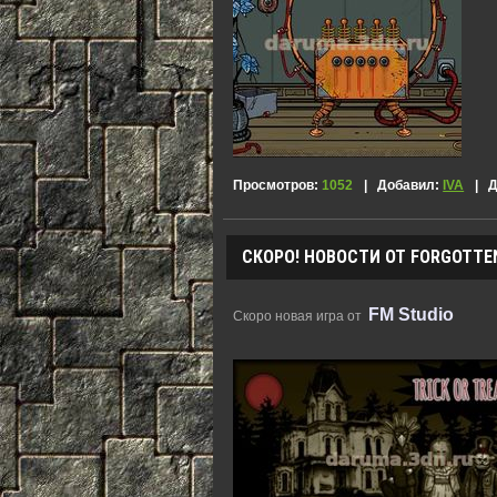
Просмотров:
1052
|
Добавил:
IVA
|
Д
СКОРО! НОВОСТИ ОТ FORGOTTEN
FM Studio
Скоро новая игра от