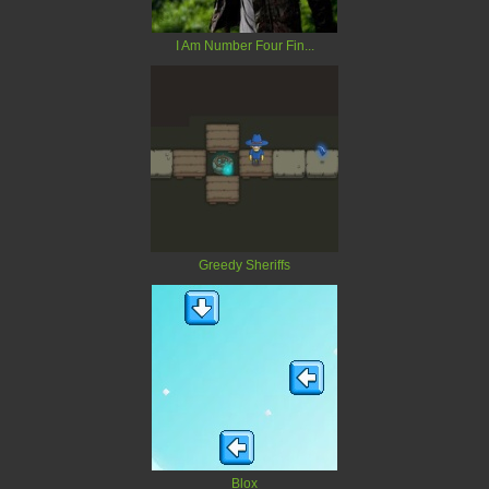
I Am Number Four Fin...
Greedy Sheriffs
Blox