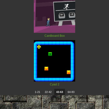
Cardboard Box
Cyad 2
1-21
22-42
43-63
64-83