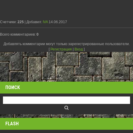
Счетчики
:
225
|
Добавил
:
IVA
14.06.2017
Всего комментариев
:
0
Добавлять комментарии могут только зарегистрированные пользователи.
[
Регистрация
|
Вход
]
ПОИСК
FLASH