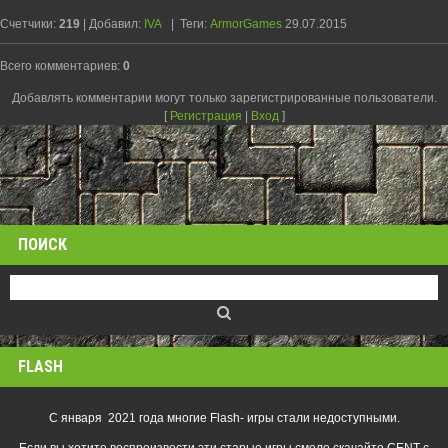
Счетчики
:
219
|
Добавил
:
IVA
|
Теги
:
ArmorGames
29.07.2015
Всего комментариев
:
0
Добавлять комментарии могут только зарегистрированные пользователи.
[
Регистрация
|
Вход
]
ПОИСК
FLASH
С января 2021 года многие Flash- игры стали недоступными.