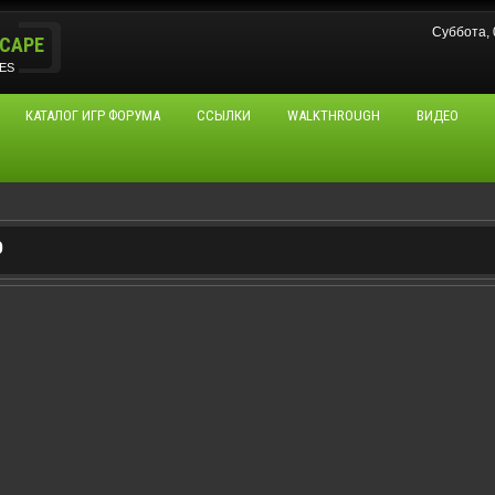
Суббота,
CAPE
ES
КАТАЛОГ ИГР ФОРУМА
ССЫЛКИ
WALKTHROUGH
ВИДЕО
D