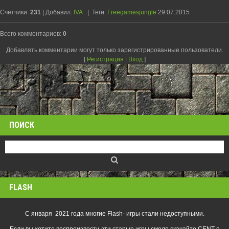
Счетчики
:
231
|
Добавил
:
IVA
|
Теги
:
Freegamesjungle
29.07.2015
Всего комментариев
:
0
Добавлять комментарии могут только зарегистрированные пользователи.
[
Регистрация
|
Вход
]
ПОИСК
FLASH
С января 2021 года многие Flash- игры стали недоступными.