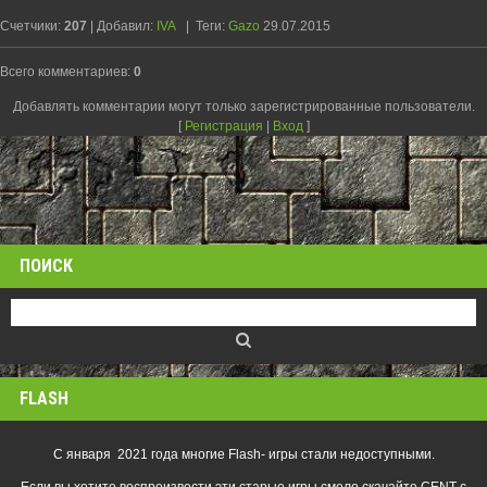
Счетчики
:
207
|
Добавил
:
IVA
|
Теги
:
Gazo
29.07.2015
Всего комментариев
:
0
Добавлять комментарии могут только зарегистрированные пользователи.
[
Регистрация
|
Вход
]
ПОИСК
FLASH
С января 2021 года многие Flash- игры стали недоступными.