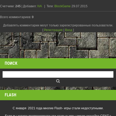
Счетчики
:
245
|
Добавил
:
IVA
|
Теги
:
BlockGame
29.07.2015
Всего комментариев
:
0
Добавлять комментарии могут только зарегистрированные пользователи.
[
Регистрация
|
Вход
]
ПОИСК
FLASH
С января 2021 года многие Flash- игры стали недоступными.