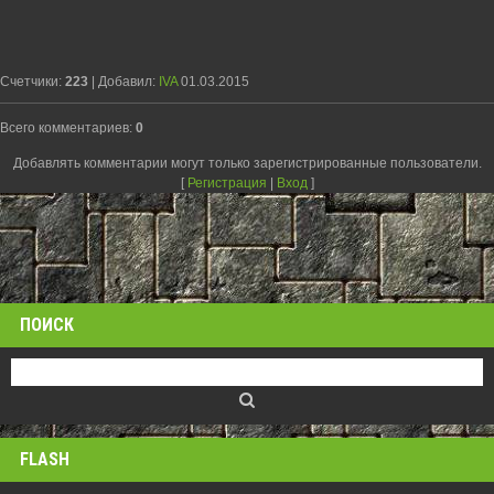
Счетчики
:
223
|
Добавил
:
IVA
01.03.2015
Всего комментариев
:
0
Добавлять комментарии могут только зарегистрированные пользователи.
[
Регистрация
|
Вход
]
ПОИСК
FLASH