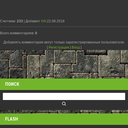
Счетчики
:
233
|
Добавил
:
IVA
22.08.2018
Всего комментариев
:
0
Добавлять комментарии могут только зарегистрированные пользователи.
[
Регистрация
|
Вход
]
ПОИСК
FLASH