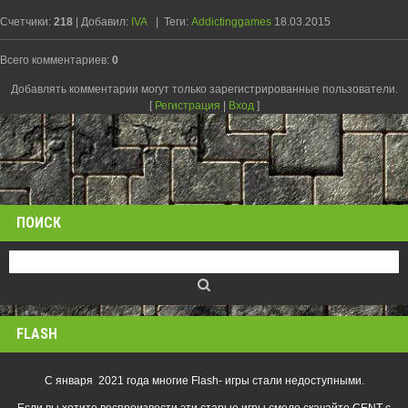
Счетчики
:
218
|
Добавил
:
IVA
|
Теги
:
Addictinggames
18.03.2015
Всего комментариев
:
0
Добавлять комментарии могут только зарегистрированные пользователи.
[
Регистрация
|
Вход
]
ПОИСК
FLASH
С января 2021 года многие Flash- игры стали недоступными.