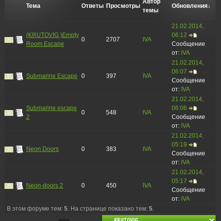
Автор
Тема
Ответы
Просмотры
Обновления
↓
темы
21.02.2014,
(KRUTOVIG )Empty
06:12
0
2707
IVA
Room Escape
Сообщение
от:
IVA
21.02.2014,
06:07
Submarine Escape
0
397
IVA
Сообщение
от:
IVA
21.02.2014,
Submarine escape
06:06
0
548
IVA
2
Сообщение
от:
IVA
21.02.2014,
05:19
Neon Doors
0
383
IVA
Сообщение
от:
IVA
21.02.2014,
05:17
Neon-doors 2
0
450
IVA
Сообщение
от:
IVA
В этом форуме тем:
5
. На странице показано тем:
5
.