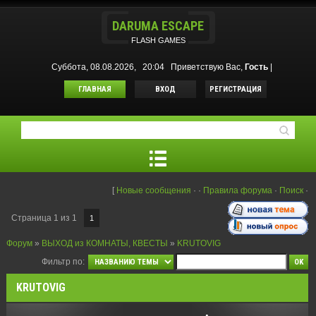
DARUMA ESCAPE
FLASH GAMES
Суббота, 08.08.2026, 20:04
Приветствую Вас
,
Гость
|
ГЛАВНАЯ
ВХОД
РЕГИСТРАЦИЯ
[
Новые сообщения
·
·
Правила форума
·
Поиск
·
Страница
1
из
1
1
Форум
»
ВЫХОД из КОМНАТЫ, КВЕСТЫ
»
KRUTOVIG
Фильтр по:
KRUTOVIG