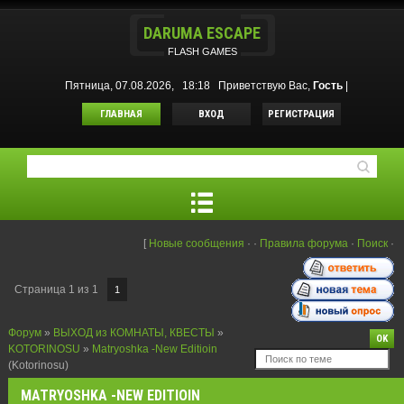
DARUMA ESCAPE
FLASH GAMES
Пятница, 07.08.2026, 18:18
Приветствую Вас
,
Гость
|
ГЛАВНАЯ
ВХОД
РЕГИСТРАЦИЯ
[
Новые сообщения
·
·
Правила форума
·
Поиск
·
Страница
1
из
1
1
Форум
»
ВЫХОД из КОМНАТЫ, КВЕСТЫ
»
KOTORINOSU
»
Matryoshka -New Editioin
(Kotorinosu)
MATRYOSHKA -NEW EDITIOIN