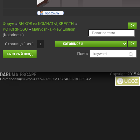
Форум
»
ВЫХОД из КОМНАТЫ, КВЕСТЫ
»
KOTORINOSU
»
Matryoshka -New Editioin
(Kotorinosu)
Страница
1
из
1
1
Поиск:
DARUMA ESCAPE
Copyright 2015 ©
Сайт посвящен играм серии ROOM ESCAPE и КВЕСТАМ