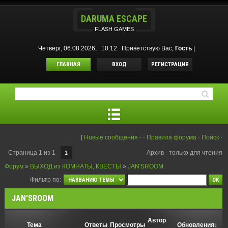
DARUMA ESCAPE
FLASH GAMES
Четверг, 06.08.2026, 10:12
Приветствую Вас
,
Гость
|
ГЛАВНАЯ
ВХОД
РЕГИСТРАЦИЯ
[
Новые сообщения
·
·
Правила форума
·
Поиск
·
Страница
1
из
1
Архив - только для чтения
1
Форум
»
ВЫХОД из КОМНАТЫ, КВЕСТЫ
»
JAN'SROOM
Фильтр по:
JAN'SROOM
Автор
Тема
Ответы
Просмотры
Обновления
↓