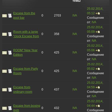
темы
25.02.2014,
Escape from the
05:12
0
2703
IVA
pool bar
Сообщение
от:
IVA
25.02.2014,
Room with a large
05:09
0
358
IVA
"clock Escape from
Сообщение
от:
IVA
25.02.2014,
ROOM" New Year
05:06
0
425
IVA
Edition
Сообщение
от:
IVA
25.02.2014,
Escape from Party
05:02
0
425
IVA
Room
Сообщение
от:
IVA
25.02.2014,
Escape from
04:59
0
437
IVA
ordinary room
Сообщение
от:
IVA
25.02.2014,
Escape from boxing
04:44
0
432
IVA
gym
Сообщение