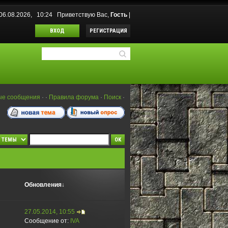
 06.08.2026, 10:24
Приветствую Вас
,
Гость
|
ВХОД
РЕГИСТРАЦИЯ
ые сообщения
·
·
Правила форума
·
Поиск
·
Обновления
↓
27.05.2014, 10:55
Сообщение от:
IVA