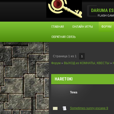
DARUMA ES
FLASH GAM
ГЛАВНАЯ
ОНЛАЙН ИГРЫ
ФОРУМ
ОБРАТНАЯ СВЯЗЬ
Страница
1
из
1
1
Форум
»
ВЫХОД из КОМНАТЫ, КВЕСТЫ
»
HARETOKI
Тема
Sometimes sunny escape 9