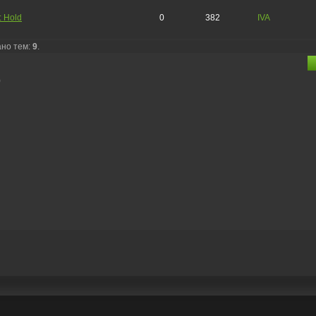
: Hold
0
382
IVA
ано тем:
9
.
)