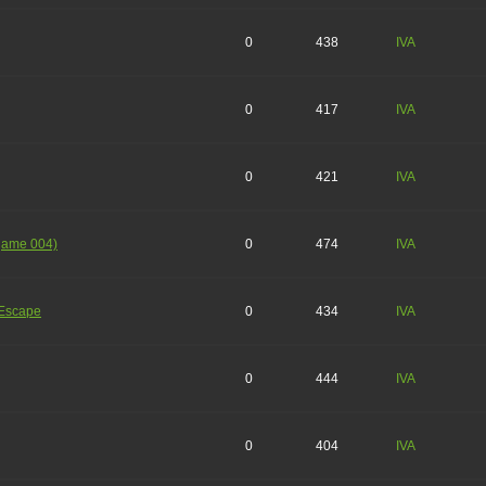
0
438
IVA
0
417
IVA
0
421
IVA
game 004)
0
474
IVA
 Escape
0
434
IVA
0
444
IVA
0
404
IVA