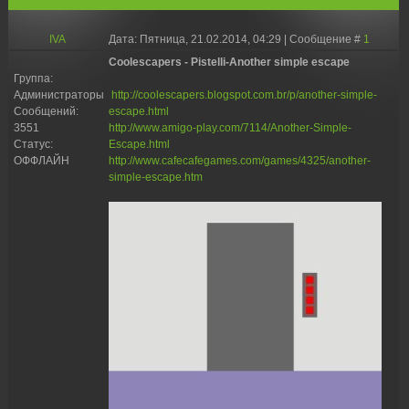
IVA
Дата: Пятница, 21.02.2014, 04:29 | Сообщение #
1
Coolescapers - Pistelli-Another simple escape
Группа:
Администраторы
http://coolescapers.blogspot.com.br/p/another-simple-
Сообщений:
escape.html
3551
http://www.amigo-play.com/7114/Another-Simple-
Статус:
Escape.html
ОФФЛАЙН
http://www.cafecafegames.com/games/4325/another-
simple-escape.htm