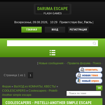
DARUMA ESCAPE
FLASH GAMES
Воскресенье, 09.08.2026, 10:29
Приветствую Вас
,
Гость
|
ГЛАВНАЯ
ВХОД
РЕГИСТРАЦИЯ
[
Новые сообщения
·
·
Правила форума
·
Поиск
·
Страница
1
из
1
1
Форум
»
ВЫХОД из КОМНАТЫ, КВЕСТЫ
»
COOLESCAPERS
»
Coolescapers - Pistelli-
Another simple escape
COOLESCAPERS - PISTELLI-ANOTHER SIMPLE ESCAPE