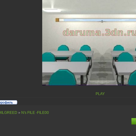
PLAY
HILGREED
»
N's FILE -FILE00