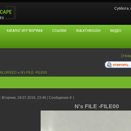
Суббота,
CAPE
ES
КАТАЛОГ ИГР ФОРУМА
ССЫЛКИ
WALKTHROUGH
ВИДЕО
[
Нов
HILGREED
»
N's FILE -FILE00
: Вторник, 19.07.2016, 23:46 | Сообщение #
1
N's FILE -FILE00