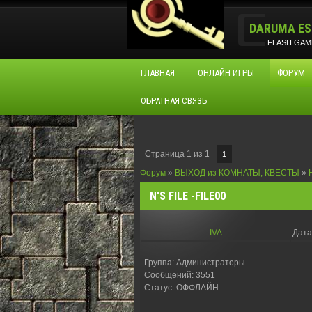
DARUMA ES
FLASH GAM
ГЛАВНАЯ
ОНЛАЙН ИГРЫ
ФОРУМ
ОБРАТНАЯ СВЯЗЬ
Страница
1
из
1
1
Форум
»
ВЫХОД из КОМНАТЫ, КВЕСТЫ
»
N'S FILE -FILE00
IVA
Дата
Группа: Администраторы
Сообщений:
3551
Статус:
ОФФЛАЙН