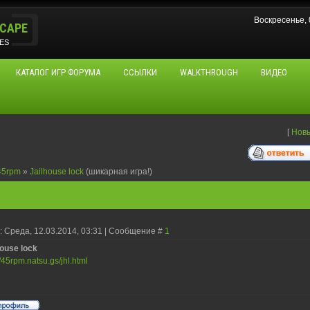
Воскресенье,
CAPE
ES
КАТАЛОГ ИГР ФОРУМА
ССЫЛКИ
WALKTHROUGH
ВИДЕО
[
Нов
45rpm
»
Jailhouse lock
(шикарная игра!)
: Среда, 12.03.2014, 03:31 | Сообщение #
1
house lock
//45rpm.natsu.gs/jhl.html