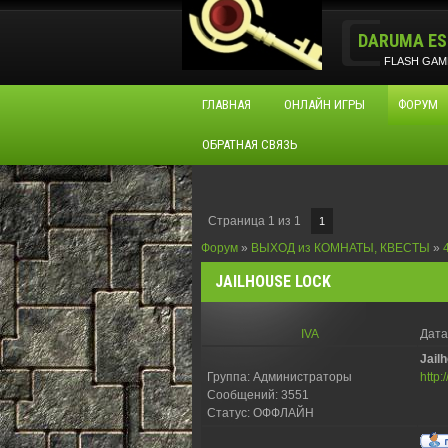
DARUMA ES
FLASH GAM
ГЛАВНАЯ
ОНЛАЙН ИГРЫ
ФОРУМ
ОБРАТНАЯ СВЯЗЬ
Страница
1
из
1
1
Форум
»
ВЫХОД из КОМНАТЫ, КВЕСТЫ
»
JAILHOUSE LOCK
IVA
Дата
Jail
Группа: Администраторы
http:
Сообщений:
3551
Статус:
ОФФЛАЙН