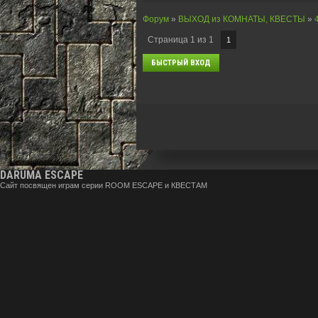
Форум
»
ВЫХОД из КОМНАТЫ, КВЕСТЫ
»
Страница
1
из
1
1
DARUMA ESCAPE
Сайт посвящен играм серии ROOM ESCAPE и КВЕСТАМ