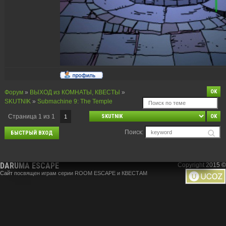
Форум
»
ВЫХОД из КОМНАТЫ, КВЕСТЫ
»
SKUTNIK
»
Submachine 9: The Temple
Страница
1
из
1
1
Поиск:
DARUMA ESCAPE
Copyright 2015 ©
Сайт посвящен играм серии ROOM ESCAPE и КВЕСТАМ