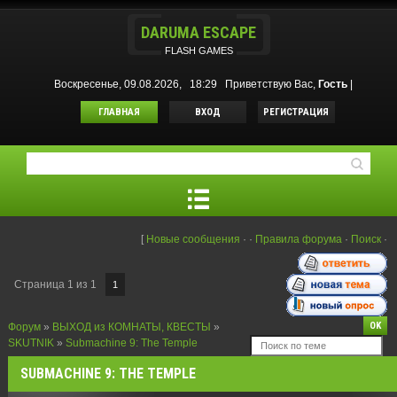
DARUMA ESCAPE
FLASH GAMES
Воскресенье, 09.08.2026, 18:29
Приветствую Вас
,
Гость
|
ГЛАВНАЯ
ВХОД
РЕГИСТРАЦИЯ
[
Новые сообщения
·
·
Правила форума
·
Поиск
·
Страница
1
из
1
1
Форум
»
ВЫХОД из КОМНАТЫ, КВЕСТЫ
»
SKUTNIK
»
Submachine 9: The Temple
SUBMACHINE 9: THE TEMPLE