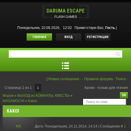
DARUMA ESCAPE
FLASH GAMES
Понедельник, 10.08.2026, 12:02
Приветствую Вас
,
Гость
|
ГЛАВНАЯ
ВХОД
РЕГИСТРАЦИЯ
[
Новые сообщения
·
·
Правила форума
·
Поиск
·
Страница
1
из
1
Архив - только для чтения
1
Форум
»
ВЫХОД из КОМНАТЫ, КВЕСТЫ
»
NAGAMOCHI
»
Kakoi
KAKOI
IVA
Дата: Понедельник, 24.11.2014, 14:14 | Сообщение #
1