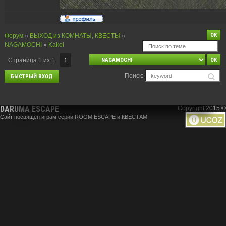
Форум
»
ВЫХОД из КОМНАТЫ, КВЕСТЫ
»
NAGAMOCHI
»
Kakoi
Страница
1
из
1
1
Поиск:
DARUMA ESCAPE
Copyright 2015 ©
Сайт посвящен играм серии ROOM ESCAPE и КВЕСТАМ