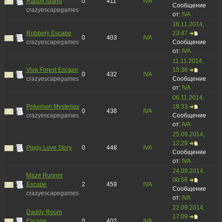
Rabbit Island
0
411
IVA
Сообщение
crazyescapegames
от:
IVA
16.11.2014,
Robbery Escape
23:47
0
403
IVA
crazyescapegames
Сообщение
от:
IVA
11.11.2014,
Viva Forest Escape
15:36
0
432
IVA
crazyescapegames
Сообщение
от:
IVA
06.11.2014,
Pokemon Mysteries
18:33
0
438
IVA
crazyescapegames
Сообщение
от:
IVA
25.09.2014,
12:29
Piggy Love Story
0
448
IVA
Сообщение
от:
IVA
24.09.2014,
Maze Runner
00:56
Escape
2
459
IVA
Сообщение
crazyescapegames
от:
IVA
22.09.2014,
Daddy Room
17:09
Escape
0
402
IVA