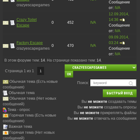
Сообщение
crazyescapegames
от:
IVA
12.09.2014,
Crazy Toilet
14:36
0
452
IVA
Escape
Сообщение
от:
IVA
09.09.2014,
Factory Escape
03:24
0
470
IVA
crazyescapegames
Сообщение
от:
IVA
В этом форуме тем:
14
. На странице показано тем:
14
.
Страница
1
из
1
1
Обычная тема (Есть новые
Поиск:
сообщения)
Обычная тема
Обычная тема (Нет новых
Вы
не можете
создавать темы
сообщений)
Вы
не можете
создавать опросы
Тема - опрос
Вы
не можете
прикреплять файлы
Горячая тема (Есть новые
Вы
не можете
отвечать на сообщения
сообщения)
Важная тема
Горячая тема (Нет новых
сообщений)