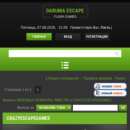
DARUMA ESCAPE
FLASH GAMES
Пятница, 07.08.2026, 21:06
Приветствую Вас
,
Гость
|
ГЛАВНАЯ
ВХОД
РЕГИСТРАЦИЯ
[
Новые сообщения
·
·
Правила форума
·
Поиск
·
Страница
1
из
1
1
Форум
»
ВЫХОД из КОМНАТЫ, КВЕСТЫ
»
CRAZYESCAPEGAMES
Фильтр по:
CRAZYESCAPEGAMES