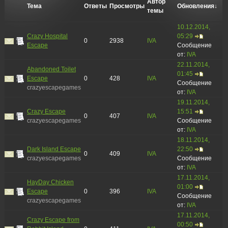
Автор
Тема
Ответы
Просмотры
Обновления
↓
темы
10.12.2014,
Crazy Hospital
05:29
0
2938
IVA
Escape
Сообщение
от:
IVA
22.11.2014,
Abandoned Toilet
01:45
Escape
0
428
IVA
Сообщение
crazyescapegames
от:
IVA
19.11.2014,
Crazy Escape
15:51
0
407
IVA
crazyescapegames
Сообщение
от:
IVA
18.11.2014,
Dark Island Escape
22:50
0
409
IVA
crazyescapegames
Сообщение
от:
IVA
17.11.2014,
HayDay Chicken
01:00
Escape
0
396
IVA
Сообщение
crazyescapegames
от:
IVA
17.11.2014,
Crazy Escape from
00:50