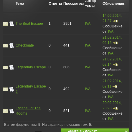
Автор
Тема
Ответы
Просмотры
Обновления
↓
темы
14.05.2014,
21:37
The Boat Escape
1
2951
IVA
Сообщение
от:
IVA
21.02.2014,
02:15
Checkmate
0
441
IVA
Сообщение
от:
IVA
21.02.2014,
02:14
Legendary Escape
0
606
IVA
Сообщение
от:
IVA
21.02.2014,
Legendary Escape
02:11
0
492
IVA
2
Сообщение
от:
IVA
20.02.2014,
Escape 3d: The
23:23
0
521
IVA
Rooms
Сообщение
от:
IVA
В этом форуме тем:
5
. На странице показано тем:
5
.