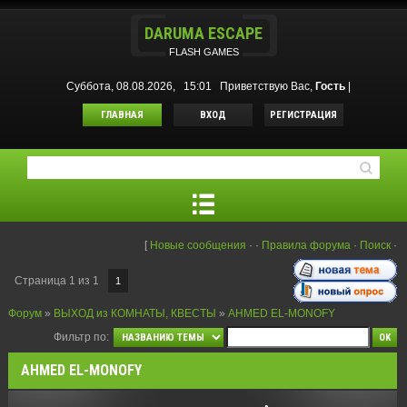
DARUMA ESCAPE
FLASH GAMES
Суббота, 08.08.2026, 15:01
Приветствую Вас
,
Гость
|
ГЛАВНАЯ
ВХОД
РЕГИСТРАЦИЯ
[
Новые сообщения
·
·
Правила форума
·
Поиск
·
Страница
1
из
1
1
Форум
»
ВЫХОД из КОМНАТЫ, КВЕСТЫ
»
AHMED EL-MONOFY
Фильтр по:
AHMED EL-MONOFY