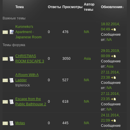
Автор
Тема
Ответы
Просмотры
Обновления
↓
темы
Важные темы
18.02.2014,
Kuroneko's
04:49
Apartment -
0
476
IVA
Сообщение
Japanese Room
от:
IVA
Темы форума
29.01.2019,
CHRISTMAS
00:09
0
3050
Asia
ROOM ESCAPE 3
Сообщение
от:
Asia
27.11.2014,
A Room With A
23:38
Ladder
0
527
IVA
Сообщение
triplerock
от:
IVA
27.11.2014,
Escape from the
23:35
0
618
IVA
Public Bathhouse 2
Сообщение
от:
IVA
24.11.2014,
21:09
Motas
0
445
IVA
Сообщение