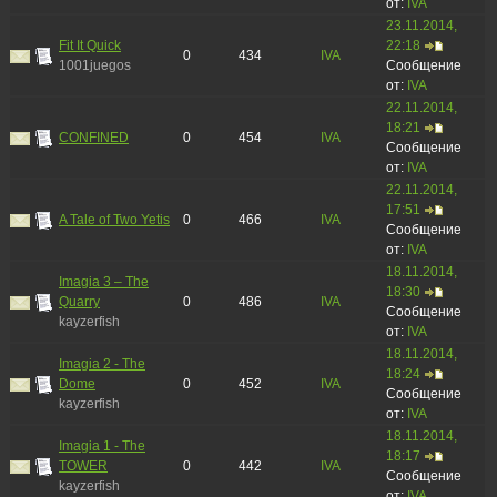
от:
IVA
23.11.2014,
Fit It Quick
22:18
0
434
IVA
1001juegos
Сообщение
от:
IVA
22.11.2014,
18:21
CONFINED
0
454
IVA
Сообщение
от:
IVA
22.11.2014,
17:51
A Tale of Two Yetis
0
466
IVA
Сообщение
от:
IVA
18.11.2014,
Imagia 3 – The
18:30
Quarry
0
486
IVA
Сообщение
kayzerfish
от:
IVA
18.11.2014,
Imagia 2 - The
18:24
Dome
0
452
IVA
Сообщение
kayzerfish
от:
IVA
18.11.2014,
Imagia 1 - The
18:17
TOWER
0
442
IVA
Сообщение
kayzerfish
от:
IVA