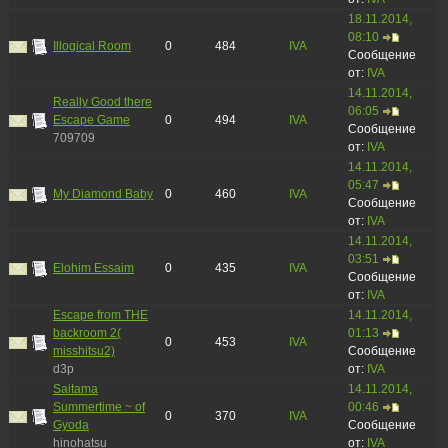
18.11.2014,
08:10
Illogical Room
0
484
IVA
Сообщение
от:
IVA
14.11.2014,
Really Good there
06:05
Escape Game
0
494
IVA
Сообщение
709709
от:
IVA
14.11.2014,
05:47
My Diamond Baby
0
460
IVA
Сообщение
от:
IVA
14.11.2014,
03:51
Elohim Essaim
0
435
IVA
Сообщение
от:
IVA
Escape from THE
14.11.2014,
backroom 2(
01:13
0
453
IVA
misshitsu2)
Сообщение
d3p
от:
IVA
Saitama
14.11.2014,
Summertime ~ of
00:46
0
370
IVA
Gyoda
Сообщение
hinohatsu
от:
IVA