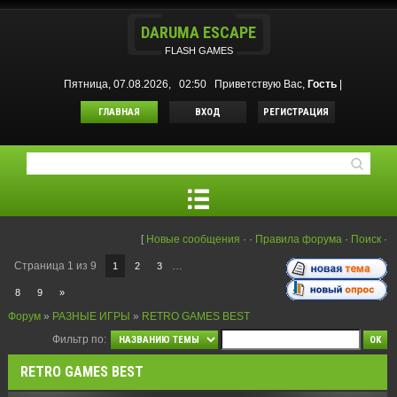
DARUMA ESCAPE
FLASH GAMES
Пятница, 07.08.2026, 02:50
Приветствую Вас
,
Гость
|
ГЛАВНАЯ
ВХОД
РЕГИСТРАЦИЯ
[
Новые сообщения
·
·
Правила форума
·
Поиск
·
Страница
1
из
9
…
1
2
3
8
9
»
Форум
»
РАЗНЫЕ ИГРЫ
»
RETRO GAMES BEST
Фильтр по:
RETRO GAMES BEST