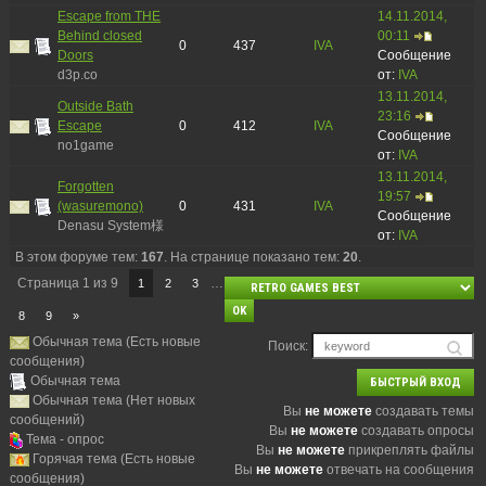
Escape from THE
14.11.2014,
Behind closed
00:11
0
437
IVA
Doors
Сообщение
d3p.co
от:
IVA
13.11.2014,
Outside Bath
23:16
Escape
0
412
IVA
Сообщение
no1game
от:
IVA
13.11.2014,
Forgotten
19:57
(wasuremono)
0
431
IVA
Сообщение
Denasu System様
от:
IVA
В этом форуме тем:
167
. На странице показано тем:
20
.
Страница
1
из
9
…
1
2
3
8
9
»
Обычная тема (Есть новые
Поиск:
сообщения)
Обычная тема
Обычная тема (Нет новых
Вы
не можете
создавать темы
сообщений)
Вы
не можете
создавать опросы
Тема - опрос
Вы
не можете
прикреплять файлы
Горячая тема (Есть новые
Вы
не можете
отвечать на сообщения
сообщения)