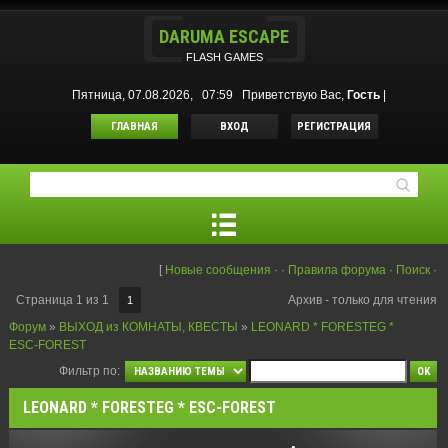
DARUMA ESCAPE
FLASH GAMES
Пятница, 07.08.2026, 07:59
Приветствую Вас
,
Гость
|
ГЛАВНАЯ
ВХОД
РЕГИСТРАЦИЯ
[
Новые сообщения
·
·
Правила форума
·
Поиск
·
Страница
1
из
1
Архив - только для чтения
1
Форум
»
ВЫХОД из КОМНАТЫ, КВЕСТЫ
»
LEONARD * FORESTEG *
ESC-FOREST
Фильтр по:
LEONARD * FORESTEG * ESC-FOREST