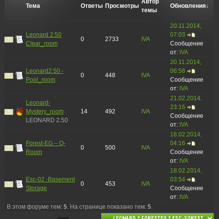
Автор
Тема
Ответы
Просмотры
Обновления
↓
темы
20.11.2014,
Leonard 2:50
07:03
0
2733
IVA
Clear_room
Сообщение
от:
IVA
20.11.2014,
Leonard2:50 -
06:58
0
448
IVA
Pool_room
Сообщение
от:
IVA
21.02.2014,
Leonard-
23:16
Mystery_room
14
492
IVA
Сообщение
LEONARD 2.50
от:
IVA
18.02.2014,
Forest-EG – Q-
04:16
0
500
IVA
Room
Сообщение
от:
IVA
18.02.2014,
Esc-02 -Basement
03:54
0
453
IVA
Storage
Сообщение
от:
IVA
В этом форуме тем:
5
. На странице показано тем:
5
.