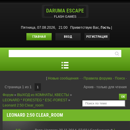
DARUMA ESCAPE
FLASH GAMES
Пятница, 07.08.2026, 21:00
Приветствую Вас
,
Гость
|
ГЛАВНАЯ
ВХОД
РЕГИСТРАЦИЯ
[
Новые сообщения
·
·
Правила форума
·
Поиск
·
Страница
1
из
1
Архив - только для чтения
1
Форум
»
ВЫХОД из КОМНАТЫ, КВЕСТЫ
»
LEONARD * FORESTEG * ESC-FOREST
»
Leonard 2:50 Clear_room
LEONARD 2:50 CLEAR_ROOM