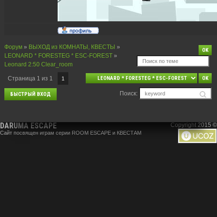
Форум
»
ВЫХОД из КОМНАТЫ, КВЕСТЫ
»
LEONARD * FORESTEG * ESC-FOREST
»
Leonard 2:50 Clear_room
Страница
1
из
1
1
Поиск:
DARUMA ESCAPE
Copyright 2015 ©
Сайт посвящен играм серии ROOM ESCAPE и КВЕСТАМ