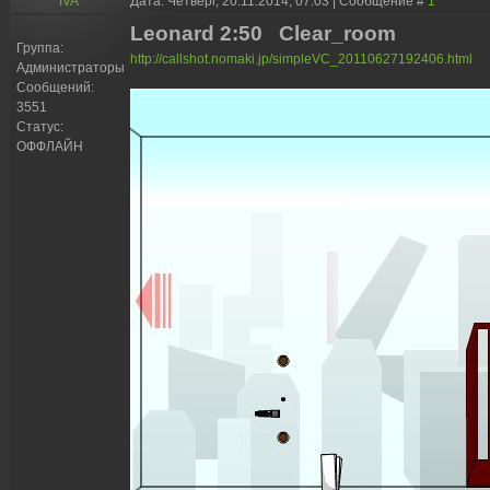
IVA
Дата: Четверг, 20.11.2014, 07:03 | Сообщение #
1
Leonard 2:50 Clear_room
Группа:
http://callshot.nomaki.jp/simpleVC_20110627192406.html
Администраторы
Сообщений:
3551
Статус:
ОФФЛАЙН