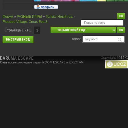
Форум
»
РАЗНЫЕ ИГРЫ
»
Только Ноый год
»
Flooded Village: Xmas Eve 3
Страница
1
из
1
1
Поиск:
DARUMA ESCAPE
Copyright 2015 ©
Сайт посвящен играм серии ROOM ESCAPE и КВЕСТАМ