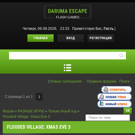
DARUMA ESCAPE
FLASH GAMES
Четверг, 06.08.2026, 23:33
Приветствую Вас
,
Гость
|
ГЛАВНАЯ
ВХОД
РЕГИСТРАЦИЯ
[
Новые сообщения
·
·
Правила форума
·
Поиск
·
Страница
1
из
1
1
Форум
»
РАЗНЫЕ ИГРЫ
»
Только Ноый год
»
Flooded Village: Xmas Eve 3
FLOODED VILLAGE: XMAS EVE 3