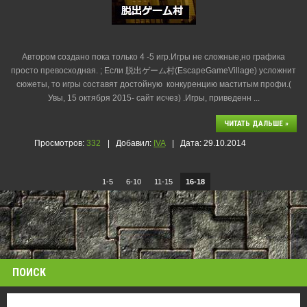
Автором создано пока только 4 -5 игр.Игры не сложные,но графика
просто превосходная. ; Если 脱出ゲーム村(EscapeGameVillage) усложнит
сюжеты, то игры составят достойную конкуренцию маститым профи.(
Увы, 15 октября 2015- сайт исчез) .Игры, приведенн
...
ЧИТАТЬ ДАЛЬШЕ »
Просмотров:
332
|
Добавил:
IVA
|
Дата:
29.10.2014
1-5
6-10
11-15
16-18
ПОИСК