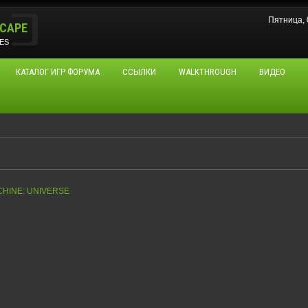
Пятница, 
CAPE
ES
КАТАЛОГ ИГР ФОРУМА
ССЫЛКИ
WALKTHROUGH
ВИДЕО
HINE: UNIVERSE