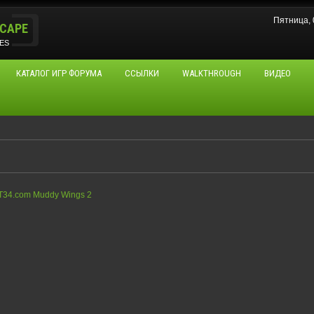
Пятница, 
CAPE
ES
КАТАЛОГ ИГР ФОРУМА
ССЫЛКИ
WALKTHROUGH
ВИДЕО
T34.com Muddy Wings 2