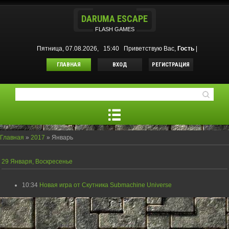
DARUMA ESCAPE
FLASH GAMES
Пятница, 07.08.2026, 15:40
Приветствую Вас
,
Гость
|
ГЛАВНАЯ
ВХОД
РЕГИСТРАЦИЯ
Главная
»
2017
»
Январь
29 Января, Воскресенье
10:34
Новая игра от Скутника Submachine Universe