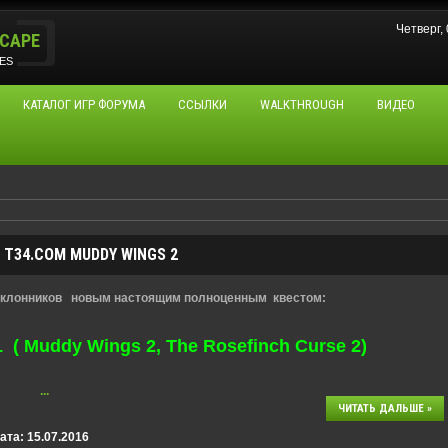
Четверг,
CAPE
ES
КАТАЛОГ ИГР ФОРУМА
ССЫЛКИ
WALKTHROUGH
ВИДЕО
T34.COM MUDDY WINGS 2
клонников новым настоящим полноценным квестом:
 Muddy Wings 2, The Rosefinch Curse 2)
...
ЧИТАТЬ ДАЛЬШЕ »
ата:
15.07.2016