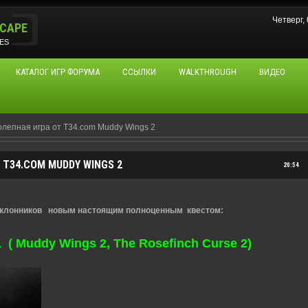
Четверг,
CAPE
ES
КАТАЛОГ ИГР ФОРУМА
ССЫЛКИ
WALKTHROUGH
ВИДЕО
лепная игра от T34.com Muddy Wings 2
T34.COM MUDDY WINGS 2
20:54
клонников новым настоящим полноценным квестом:
 Muddy Wings 2, The Rosefinch Curse 2)