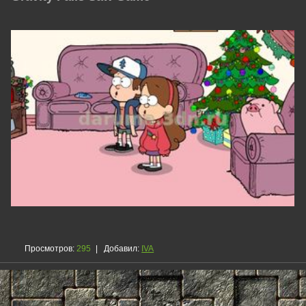
Просмотров
:
295
|
Добавил
:
IVA