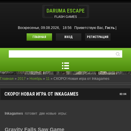
DARUMA ESCAPE
FLASH GAMES
Воскресенье, 09.08.2026, 18:56
Приветствую Вас
,
Гость
|
ГЛАВНАЯ
ВХОД
РЕГИСТРАЦИЯ
Главная
»
2017
»
Ноябрь
»
11
» CКОРО! Новая игра от Inkagames
CКОРО! НОВАЯ ИГРА ОТ INKAGAMES
03:04
Inkagames
готовит две новые игры:
Gravity Falls Saw Game